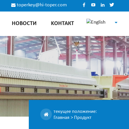
toperkey@hi-toper.com
НОВОСТИ
KОНТАКТ
English
Español
Русский
中文
текущее положение:
Главная
>
Продукт