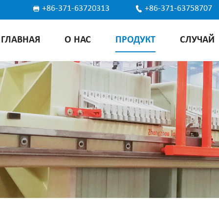
+86-371-63720313
+86-371-63758707
ГЛАВНАЯ
О НАС
ПРОДУКТ
СЛУЧАЙ