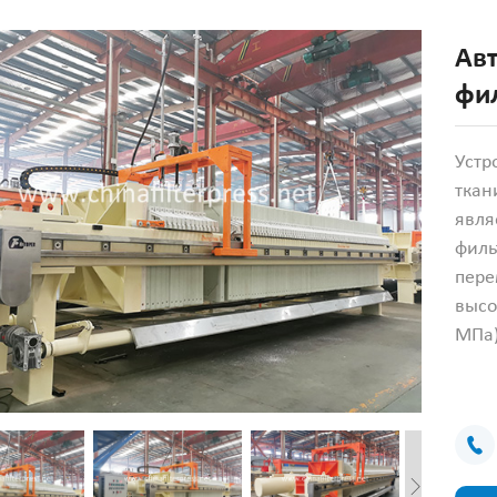
Ав
фи
Устр
ткан
явля
филь
пере
высо
МПа)