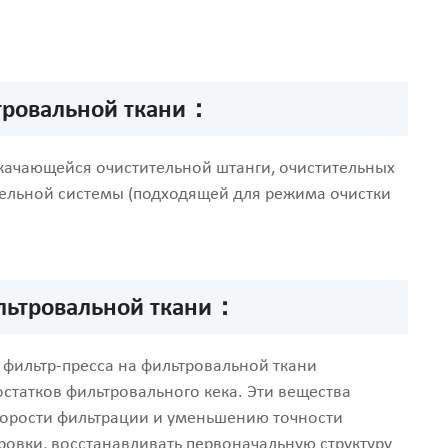
ьтровальной ткани：
качающейся очистительной штанги, очистительных
тельной системы (подходящей для режима очистки
ильтровальной ткани：
 фильтр-пресса на фильтровальной ткани
статков фильтровального кека. Эти вещества
корости фильтрации и уменьшению точности
ровки, восстанавливать первоначальную структуру