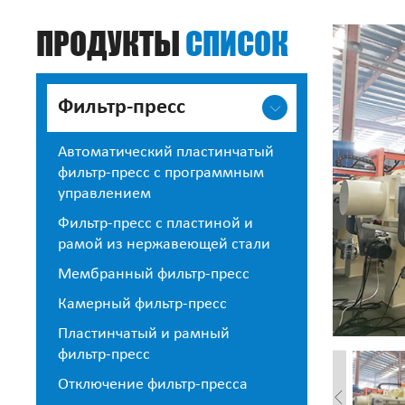
ПРОДУКТЫ
СПИСОК
Фильтр-пресс
Автоматический пластинчатый
фильтр-пресс с программным
управлением
Фильтр-пресс с пластиной и
рамой из нержавеющей стали
Мембранный фильтр-пресс
Камерный фильтр-пресс
Пластинчатый и рамный
фильтр-пресс
Отключение фильтр-пресса