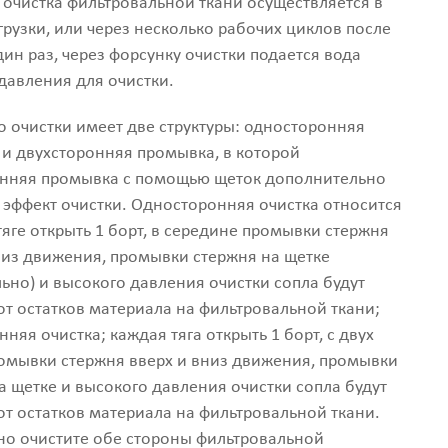
 очистка фильтровальной ткани осуществляется в
грузки, или через несколько рабочих циклов после
дин раз, через форсунку очистки подается вода
давления для очистки.
о очистки имеет две структуры: односторонняя
и двухсторонняя промывка, в которой
онняя промывка с помощью щеток дополнительно
 эффект очистки. Односторонняя очистка относится
тяге открыть 1 борт, в середине промывки стержня
низ движения, промывки стержня на щетке
ьно) и высокого давления очистки сопла будут
т остатков материала на фильтровальной ткани;
няя очистка; каждая тяга открыть 1 борт, с двух
омывки стержня вверх и вниз движения, промывки
а щетке и высокого давления очистки сопла будут
т остатков материала на фильтровальной ткани.
о очистите обе стороны фильтровальной