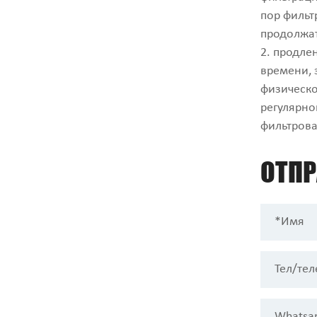
пор фильт
продолжат
2. продле
времени, 
физическо
регулярно
фильтрова
ОТП