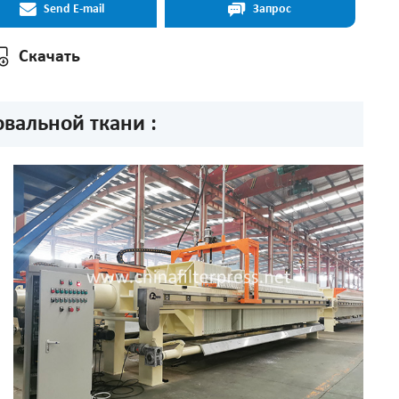
Send E-mail
Запрос
Скачать
вальной ткани :