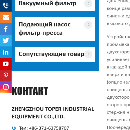
давления,
Вакуумный фильтр
конце раз
очистки о
высокого 
Подающий насос
фильтр-пресса
Устройств
промывка 
двухстор
Сопутствующие товары
усиливает
к каждой 
вверх и в
(опционал
KОНТАКТ
очищены о
двухсторон
сторон пр
ZHENGZHOU TOPER INDUSTRIAL
стержня н
EQUIPMENT CO.,LTD.
очищены о
Поочередн
Тел: +86-371-63758707