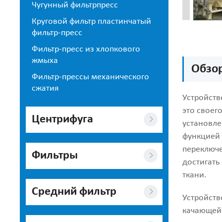
Чугунный фильтрпресс
Круговой фильтр пластинчатый
фильтр-пресс
Фильтр-пресс из хлопкового
жмыха
Обзор
Фильтр-прессы механического
сжатия
Устройств
это своег
Центрифуга
установле
функцией 
переключе
Фильтры
достигать
ткани.
Средний фильтр
Устройств
качающейс